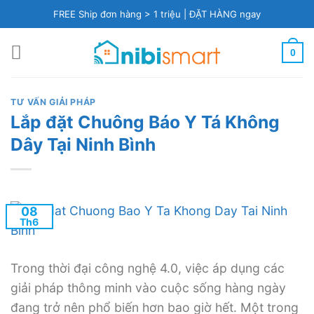
Skip
FREE Ship đơn hàng > 1 triệu |
ĐẶT HÀNG ngay
to
content
0
TƯ VẤN GIẢI PHÁP
Lắp đặt Chuông Báo Y Tá Không
Dây Tại Ninh Bình
08
Th6
Trong thời đại công nghệ 4.0, việc áp dụng các
giải pháp thông minh vào cuộc sống hàng ngày
đang trở nên phổ biến hơn bao giờ hết. Một trong