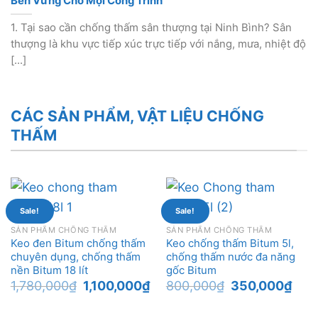
Bền Vững Cho Mọi Công Trình
1. Tại sao cần chống thấm sân thượng tại Ninh Bình? Sân
thượng là khu vực tiếp xúc trực tiếp với nắng, mưa, nhiệt độ
[...]
CÁC SẢN PHẨM, VẬT LIỆU CHỐNG
THẤM
Sale!
Sale!
SẢN PHẨM CHỐNG THẤM
SẢN PHẨM CHỐNG THẤM
Keo đen Bitum chống thấm
Keo chống thấm Bitum 5l,
chuyên dụng, chống thấm
chống thấm nước đa năng
nền Bitum 18 lít
gốc Bitum
Original
Current
Original
Curr
1,780,000
₫
1,100,000
₫
800,000
₫
350,000
₫
price
price
price
price
was:
is:
was:
is:
1,780,000₫.
1,100,000₫.
800,000₫.
350,