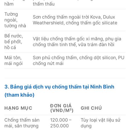
hầm
thẩm thấu
Tường
Sơn chống thấm ngoài trời Kova, Dulux
ngoài,
Weathershield, chống thấm gốc silicate
tường nhà
Bể nước,
Vật liệu chống thấm gốc xi măng, phụ gia
bể phốt,
chống thấm tinh thể, vữa trám đàn hồi
hồ cá
Mái tôn,
Sơn phủ chống thấm, chống dột silicon, PU
mái ngói
chống nứt mái
3. Bảng giá dịch vụ chống thấm tại Ninh Bình
(tham khảo)
ĐƠN GIÁ
HẠNG MỤC
GHI CHÚ
(VNĐ/M²)
Chống thấm sàn
120.000 –
Tùy loại vật liệu sử
mái, sân thượng
250.000
dụng