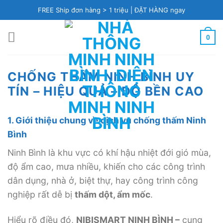
Skip
FREE Ship đơn hàng > 1 triệu |
ĐẶT HÀNG ngay
to
content
0
CHỐNG THẤM NINH BÌNH UY
TÍN – HIỆU QUẢ – ĐỘ BỀN CAO
1. Giới thiệu chung về dịch vụ chống thấm Ninh
Bình
Ninh Bình là khu vực có khí hậu nhiệt đới gió mùa,
độ ẩm cao, mưa nhiều, khiến cho các công trình
dân dụng, nhà ở, biệt thự, hay công trình công
nghiệp rất dễ bị
thấm dột, ẩm mốc
.
Hiểu rõ điều đó,
NIBISMART NINH BÌNH –
cung