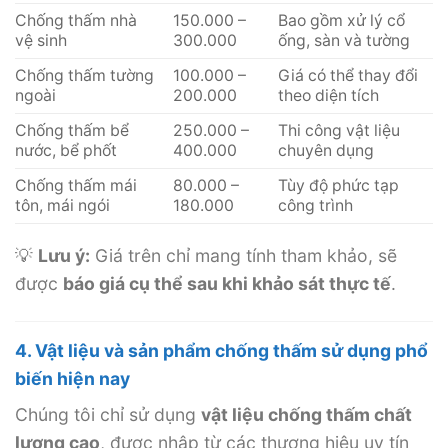
Chống thấm nhà
150.000 –
Bao gồm xử lý cổ
vệ sinh
300.000
ống, sàn và tường
Chống thấm tường
100.000 –
Giá có thể thay đổi
ngoài
200.000
theo diện tích
Chống thấm bể
250.000 –
Thi công vật liệu
nước, bể phốt
400.000
chuyên dụng
Chống thấm mái
80.000 –
Tùy độ phức tạp
tôn, mái ngói
180.000
công trình
💡
Lưu ý:
Giá trên chỉ mang tính tham khảo, sẽ
được
báo giá cụ thể sau khi khảo sát thực tế
.
4. Vật liệu và sản phẩm chống thấm sử dụng phổ
biến hiện nay
Chúng tôi chỉ sử dụng
vật liệu chống thấm chất
lượng cao
, được nhập từ các thương hiệu uy tín