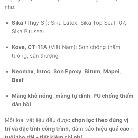
như:
Sika
(Thụy Sĩ): Sika Latex, Sika Top Seal 107,
Sika Bituseal
Kova
,
CT-11A
(Việt Nam): Sơn chống thấm
tường, sân thượng
Neomax
,
Intoc
,
Sơn Epoxy
,
Bitum
,
Mapei
,
Basf
Màng khò nóng
,
màng tự dính
,
PU chống thấm
đàn hồi
Mỗi loại vật liệu đều được
chọn lọc theo đúng vị
trí và đặc tính công trình
, đảm bảo
hiệu quả cao –
tuổi thọ dài – tiết kiệm chi phí
.