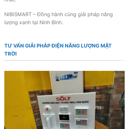
NIBISMART – Đồng hành cùng giải pháp năng
lượng xanh tại Ninh Bình.
TƯ VẤN GIẢI PHÁP ĐIỆN NĂNG LƯỢNG MẶT
TRỜI