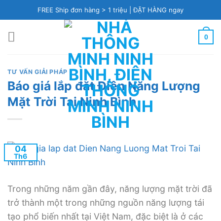
Skip
FREE Ship đơn hàng > 1 triệu |
ĐẶT HÀNG ngay
to
content
0
TƯ VẤN GIẢI PHÁP
Báo giá lắp đặt Điện Năng Lượng
Mặt Trời Tại Ninh Bình
04
Th6
Trong những năm gần đây, năng lượng mặt trời đã
trở thành một trong những nguồn năng lượng tái
tạo phổ biến nhất tại Việt Nam, đặc biệt là ở các