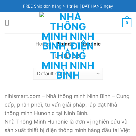
Skip
FREE Ship đơn hàng > 1 triệu |
ĐẶT HÀNG ngay
to
content
0
Home
/
Brands
/
Hunonic
FILTER
nibismart.com – Nhà thông minh Ninh Bình – Cung
cấp, phân phối, tư vấn giải pháp, lắp đặt Nhà
thông minh Hunonic tại Ninh Bình.
Nhà Thông Minh Hunonic là đơn vị nghiên cứu và
sản xuất thiết bị điện thông minh hàng đầu tại Việt