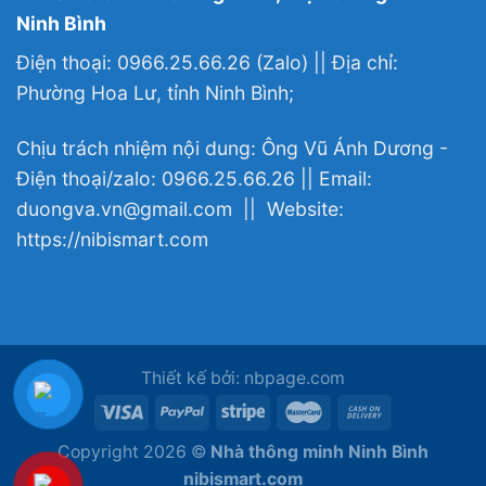
Ninh Bình
Điện thoại: 0966.25.66.26 (Zalo) || Địa chỉ:
Phường Hoa Lư, tỉnh Ninh Bình;
Chịu trách nhiệm nội dung: Ông Vũ Ánh Dương -
Điện thoại/zalo: 0966.25.66.26 || Email:
duongva.vn@gmail.com || Website:
https://nibismart.com
Thiết kế bởi: nbpage.com
Copyright 2026 ©
Nhà thông minh Ninh Bình
nibismart.com