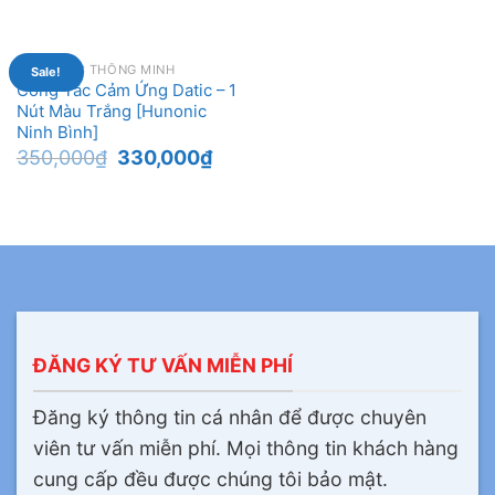
CÔNG TẮC THÔNG MINH
Sale!
Công Tắc Cảm Ứng Datic – 1
Nút Màu Trắng [Hunonic
Ninh Bình]
Original
Current
350,000
₫
330,000
₫
price
price
was:
is:
350,000₫.
330,000₫.
ĐĂNG KÝ TƯ VẤN MIỄN PHÍ
Đăng ký thông tin cá nhân để được chuyên
viên tư vấn miễn phí. Mọi thông tin khách hàng
cung cấp đều được chúng tôi bảo mật.