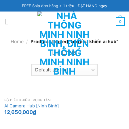
Skip
FREE Ship đơn hàng > 1 triệu |
ĐẶT HÀNG ngay
to
content
0
Home
/
Products tagged “bộ điều khiển ai hub”
FILTER
BỘ ĐIỀU KHIỂN TRUNG TÂM
AI Camera Hub [Ninh Bình]
12,650,000
₫